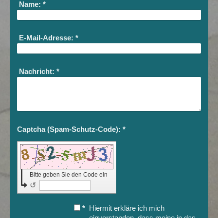
Name:
*
E-Mail-Adresse:
*
Nachricht:
*
Captcha (Spam-Schutz-Code): *
Bitte geben Sie den Code ein
↺
*
Hiermit erkläre ich mich
einverstanden, dass meine in das